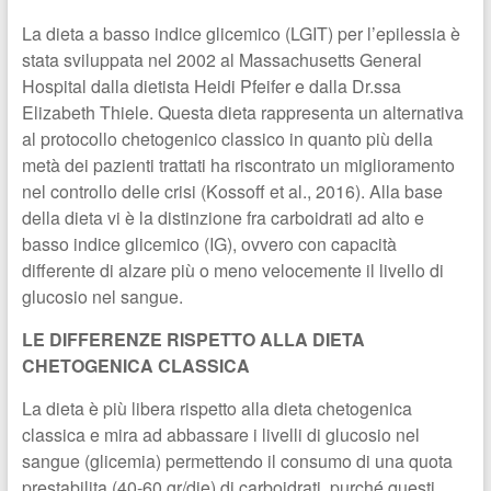
La dieta a basso indice glicemico (LGIT) per l’epilessia è
stata sviluppata nel 2002 al Massachusetts General
Hospital dalla dietista Heidi Pfeifer e dalla Dr.ssa
Elizabeth Thiele. Questa dieta rappresenta un alternativa
al protocollo chetogenico classico in quanto più della
metà dei pazienti trattati ha riscontrato un miglioramento
nel controllo delle crisi (Kossoff et al., 2016). Alla base
della dieta vi è la distinzione fra carboidrati ad alto e
basso indice glicemico (IG), ovvero con capacità
differente di alzare più o meno velocemente il livello di
glucosio nel sangue.
LE DIFFERENZE RISPETTO ALLA DIETA
CHETOGENICA CLASSICA
La dieta è più libera rispetto alla dieta chetogenica
classica e mira ad abbassare i livelli di glucosio nel
sangue (glicemia) permettendo il consumo di una quota
prestabilita (40-60 gr/die) di carboidrati, purché questi