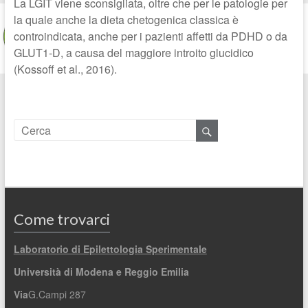
La LGIT viene sconsigliata, oltre che per le patologie per
la quale anche la dieta chetogenica classica è
controindicata, anche per i pazienti affetti da PDHD o da
GLUT1-D, a causa del maggiore introito glucidico
(Kossoff et al., 2016).
Come trovarci
Laboratorio di Epilettologia Sperimentale
Università di Modena e Reggio Emilia
Via
G.Campi 287